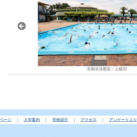
長期水泳教室：上級02
ページ
｜
入学案内
｜
学校紹介
｜
アクセス
｜
アンケートより