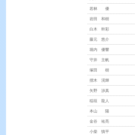
若林 優
岩田 和樹
白木 幹彩
藤元 悠介
堀内 優響
守井 主帆
塚田 樹
摺木 滉輝
矢野 渉真
稲垣 龍人
本山 陽
金谷 祐亮
小柴 慎平