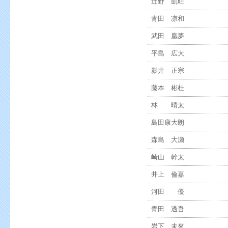
辻野 凱旺
青田 凉和
武田 凰夢
平島 広大
影井 正宗
藤本 彬杜
林 晴太
島田康大朗
森島 大瀬
崎山 幹太
井上 倫嘉
河田 優
青田 透吾
岩下 未來