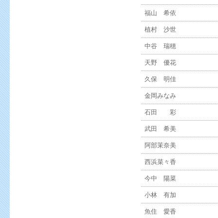
福山 希依
植村 沙世
中谷 瑞穂
天野 優花
久保 明佳
金岡みなみ
石田 彩
武田 希美
阿部茉奈美
西浜菜々香
今中 陽菜
小林 有加
魚住 愛香