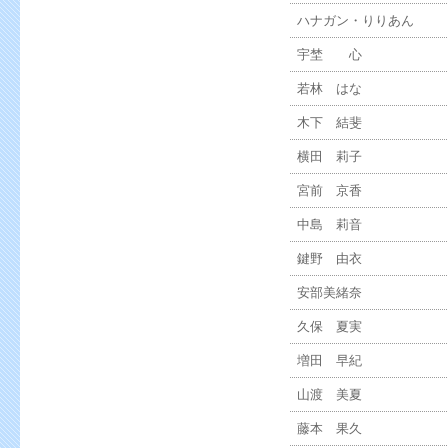
ハナガン・りりあん
宇埜 心
若林 はな
木下 結斐
横田 莉子
宮前 京香
中島 莉音
鍵野 由衣
安部美緒奈
久保 夏実
増田 早紀
山渡 美夏
藤本 果久