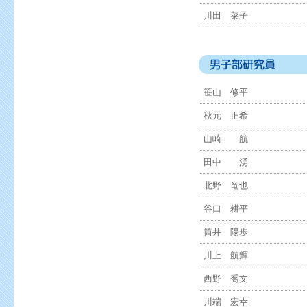
川田 菜子
笹山 修平
秋元 正希
山崎 航
田中 湧
北野 竜也
谷口 耕平
筒井 陽歩
川上 航輝
西野 喬文
川端 宏幸