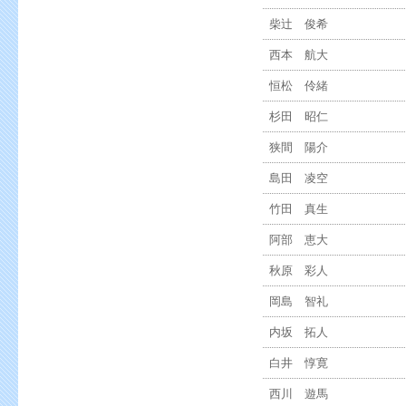
柴辻 俊希
西本 航大
恒松 伶緒
杉田 昭仁
狭間 陽介
島田 凌空
竹田 真生
阿部 恵大
秋原 彩人
岡島 智礼
内坂 拓人
白井 惇寛
西川 遊馬