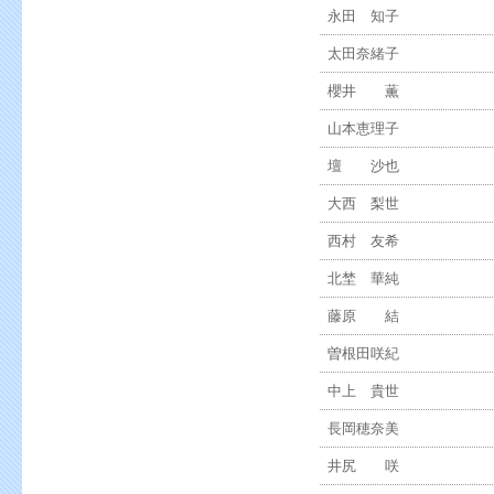
永田 知子
太田奈緒子
櫻井 薫
山本恵理子
壇 沙也
大西 梨世
西村 友希
北埜 華純
藤原 結
曽根田咲紀
中上 貴世
長岡穂奈美
井尻 咲