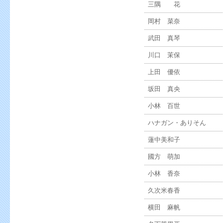
三隅 花
岡村 菜奈
武田 真琴
川口 茉保
上田 優依
坂田 真央
小林 百世
ハナガン・ありそん
蓮中美和子
國方 萌加
小林 香奈
久次米春香
横田 麻帆