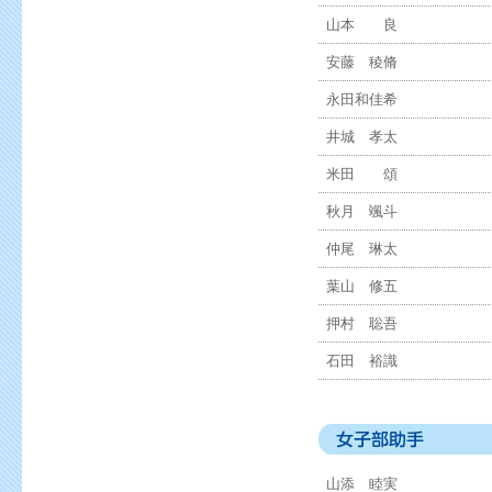
山本 良
安藤 稜脩
永田和佳希
井城 孝太
米田 頌
秋月 颯斗
仲尾 琳太
葉山 修五
押村 聡吾
石田 裕識
山添 睦実