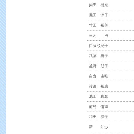
柴田 桃奈
磯田 涼子
竹田 裕美
三河 円
伊藤弓紀子
武藤 典子
釜野 朋子
白倉 由唯
渡邉 裕恵
池田 真希
前島 侑望
和田 律子
新 知沙