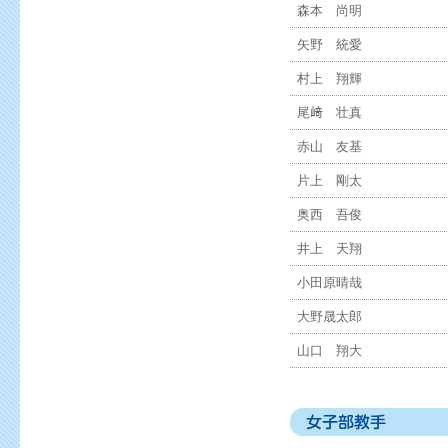
森本 尚明
矢野 統愛
村上 翔輝
尾﨑 壮真
赤山 友基
片上 剛太
奥西 吾俊
井上 天翔
小田原晴哉
大野晟太郎
山口 翔大