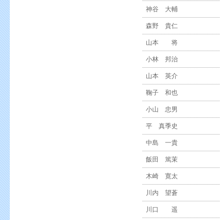
神谷 大輔
森野 貴仁
山本 将
小林 邦治
山本 英介
鞠子 和也
小山 忠男
平 真季史
中島 一貴
飯田 篤茉
木崎 寛太
川内 望蒼
川口 遥