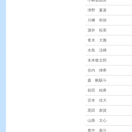
小林亜由良
津野 夏基
川﨑 和弥
酒井 拓実
青木 大雅
水島 涼稀
末本敬太郎
谷内 律希
森 帆駆斗
前田 純希
宮本 佳大
黒田 彪賀
山路 太心
奥中 彪斗