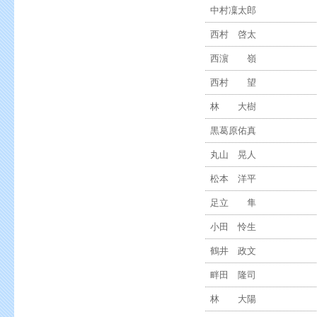
中村凜太郎
西村 啓太
西濵 嶺
西村 望
林 大樹
黒葛原佑真
丸山 晃人
松本 洋平
足立 隼
小田 怜生
鶴井 政文
畔田 隆司
林 大陽