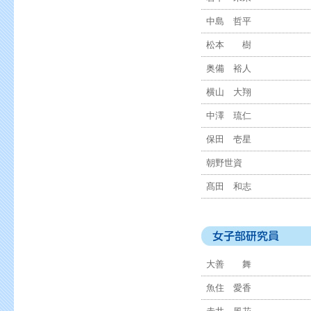
中島 哲平
松本 樹
奥備 裕人
横山 大翔
中澤 琉仁
保田 壱星
朝野世資
髙田 和志
大善 舞
魚住 愛香