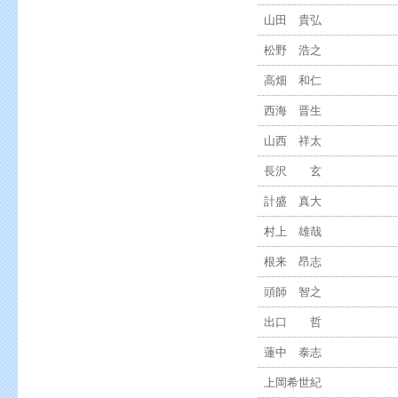
山田 貴弘
松野 浩之
高畑 和仁
西海 晋生
山西 祥太
長沢 玄
計盛 真大
村上 雄哉
根来 昂志
頭師 智之
出口 哲
蓮中 泰志
上岡希世紀