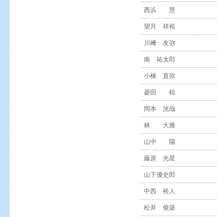
西浜 慧
望月 祥裕
川﨑 友弥
南 祐太郎
小橋 直弥
菱田 椋
岡本 洸哉
林 大雅
山中 陽
藤原 光星
山下優史郎
中西 裕人
松井 俊築