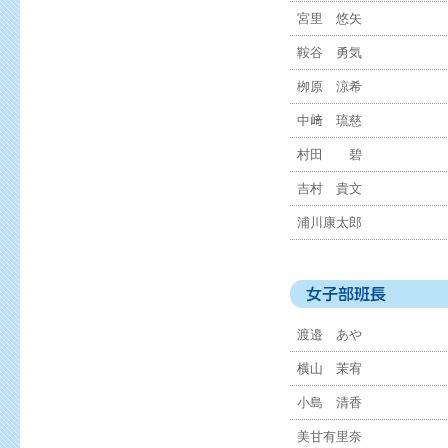
宮里 悠矢
鞍谷 勇気
栁原 涼希
中﨑 琉慈
村田 碧
吉村 貴文
浦川康太郎
渡邉 あや
横山 茉宥
小島 清香
美甘有里奈