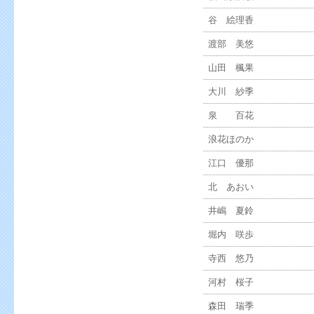
谷 絵理香
渡部 美悠
山田 楓果
大川 紗季
泉 百花
浪花ほのか
江口 優那
北 あおい
井嶋 夏鈴
堀内 咲歩
寺西 悠乃
河村 桜子
森田 瑞季