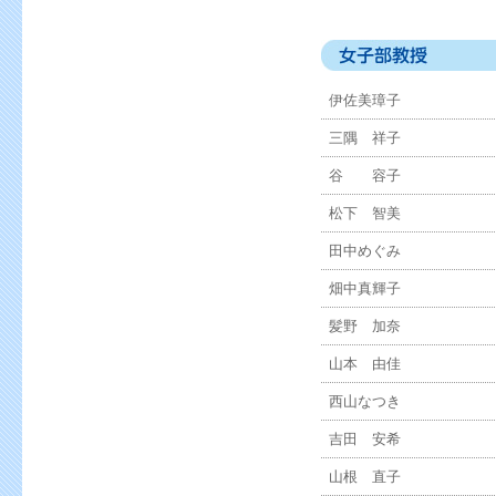
伊佐美璋子
三隅 祥子
谷 容子
松下 智美
田中めぐみ
畑中真輝子
髪野 加奈
山本 由佳
西山なつき
吉田 安希
山根 直子