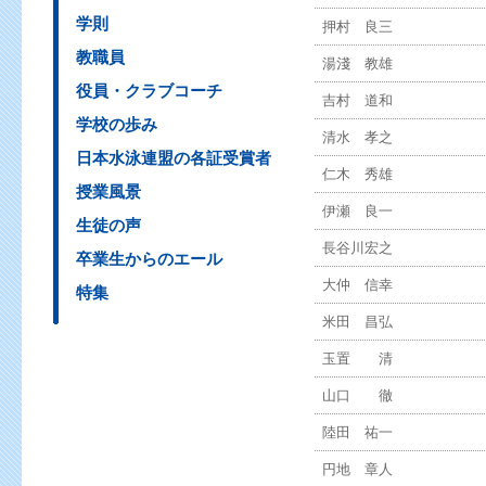
学則
押村 良三
教職員
湯淺 教雄
役員・クラブコーチ
吉村 道和
学校の歩み
清水 孝之
日本水泳連盟の各証受賞者
仁木 秀雄
授業風景
伊瀬 良一
生徒の声
長谷川宏之
卒業生からのエール
大仲 信幸
特集
米田 昌弘
玉置 清
山口 徹
陸田 祐一
円地 章人