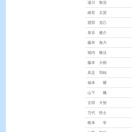
湯川 敦浩
細見 太賀
渡部 克己
泉谷 健介
藤井 海力
堀内 脩汰
藤本 大樹
具足 羽純
福本 耀
山下 楓
古田 大智
万代 悟士
梶本 学