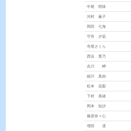
中尾 明珠
河村 薫子
岡田 七海
守井 夕凪
寺尾さくら
西浜 寛乃
吉川 岬
細川 真由
松本 花梨
下村 美緒
岡本 知沙
篠原奈々心
増田 凛