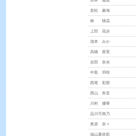
赤井 風花
若松 麻海
林 桃花
上田 花歩
池本 みか
高橋 亜実
吉田 奈央
中島 羽咲
西尾 彩那
西山 朱音
川村 優華
品川可南乃
奥原 奈々
福山素依歌