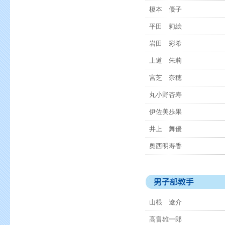
榎本 優子
平田 莉絵
岩田 彩希
上道 朱莉
宮芝 奈穂
丸小野杏寿
伊佐美歩果
井上 舞優
奥西明寿香
山根 遼介
高畠雄一郎