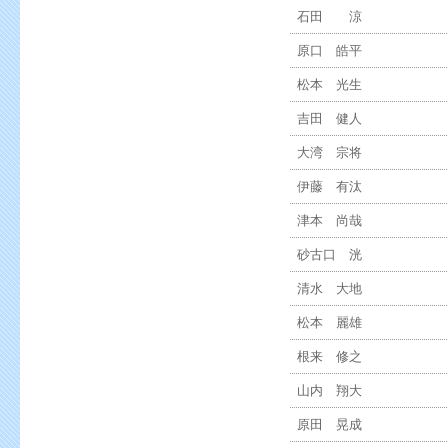
石田 涼
原口 皓平
松本 光生
吉田 健人
大湾 宗将
伊藤 有汰
津本 尚哉
砂古口 洸
清水 大地
松本 麗雄
根来 修之
山内 翔大
原田 晃成