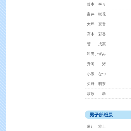
藤本 寧々
富井 咲花
大坪 稟音
髙木 彩香
菅 成実
和田いずみ
升岡 渚
小阪 なつ
矢野 明奈
萩原 翠
道辻 将士