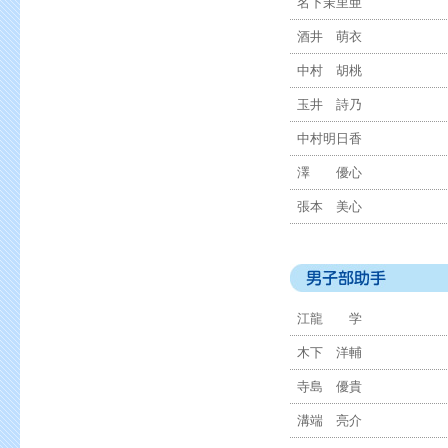
名下茉里亜
酒井 萌衣
中村 胡桃
玉井 詩乃
中村明日香
澤 優心
張本 美心
江龍 学
木下 洋輔
寺島 優貴
溝端 亮介