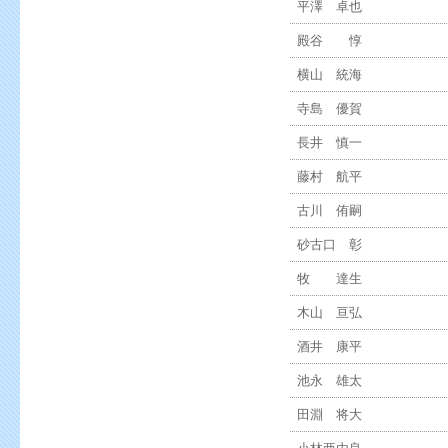
平澤 卓也
殿谷 惇
横山 統海
寺島 優賀
長井 慎一
藤村 航平
古川 侑嗣
砂古口 彰
牧 達生
木山 亘弘
酒井 康平
池永 雄太
田淵 将大