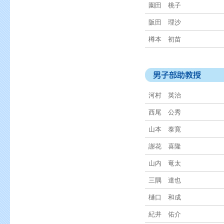
園田 桃子
阪田 理沙
樽本 初苗
河村 英治
西尾 公秀
山本 泰寛
謝花 喜隆
山内 竜太
三隅 達也
樋口 和成
紀井 佑介