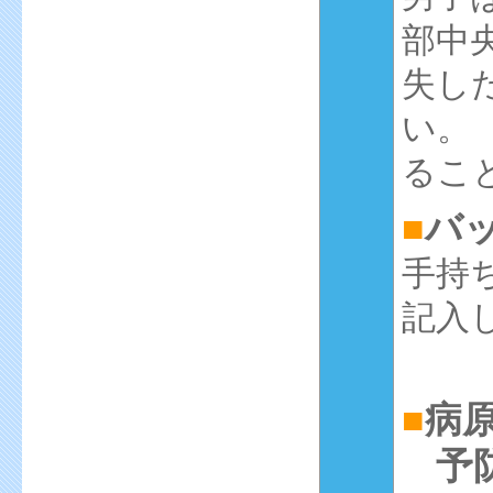
部中
失し
い。
るこ
■
バ
手持
記入
■
病原
予