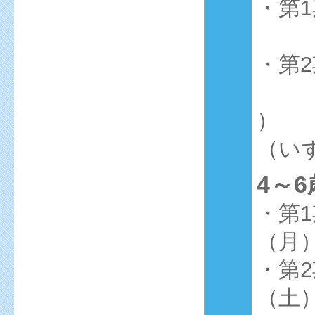
・第1
（7
・第2
（8
）
（いず
4～
・第1
（月
・第2
（土