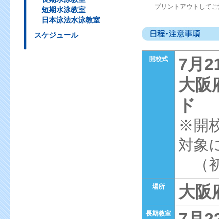
プリントアウトしてご
短期水泳教室
日本泳法水泳教室
スケジュール
7月
開校式
大阪
ド
※開
対象
（初
大阪
場所
7月
長期教室