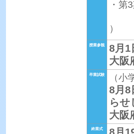
・第3
（い
）
8月
授業参観
大阪
卒業試験
（小
8月
らせ
大阪
8月
終業式