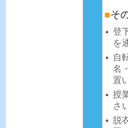
■
そ
登
を
自
名
置
授
さ
脱