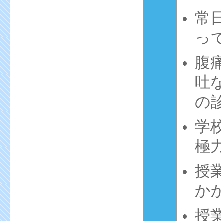
常
っ
腹
吐
の
学
極
授
か
授