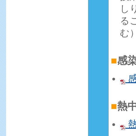
し
る
む
■
感
感
■
熱
熱