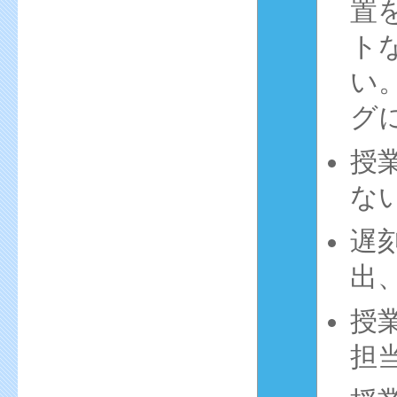
置
ト
い
グ
授
な
遅
出
授
担