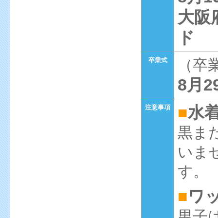
大阪
ド
卒業式
（卒
8月
■
水
注意事項
黒ま
いま
す。
■
ワ
男子