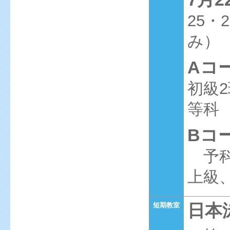
25・
み）
Aコ
初級
等科
Bコ
予科
上級
日本
短期教室