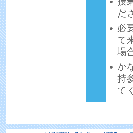
授
だ
必
て
場
か
持
て